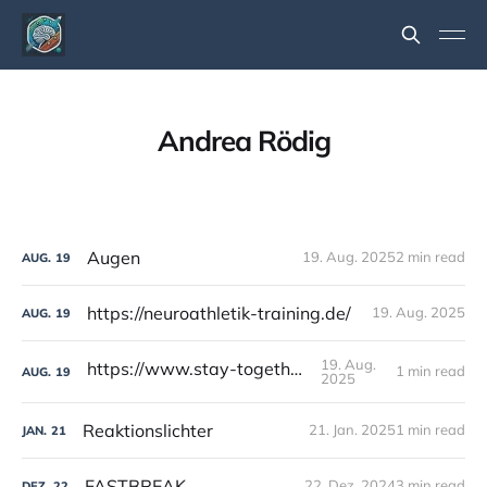
Andrea Rödig
Augen
19. Aug. 2025
2 min read
AUG.
19
https://neuroathletik-training.de/
19. Aug. 2025
AUG.
19
19. Aug.
https://www.stay-together.de/
1 min read
AUG.
19
2025
Reaktionslichter
21. Jan. 2025
1 min read
JAN.
21
FASTBREAK
22. Dez. 2024
3 min read
DEZ.
22